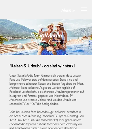
Menü >
SocialMedia
Viel. Mehr. Freunde.
"Reisen & Urlaub" - da sind wir stark!
Unser Social Media-Team kümmert sich darum, dass unsere
Fans und Follower stets auf dem neuesten Stand sind und
bringt unsere schönsten Reisen und besten Angebote ins Netz.
Mehrere, handverlesene Angebote werden täglich auf
Facebook veröffentlicht, die schönsten Urlaubsinspirationen auf
Instagram und Pinterest gepostet und Hotelvideos, TV-
Mitschnitte und weitere Videos rund um den Urlaub und
sonnenklar.TV auf YouTube hochgeladen.
Was bei unseren Fans besonders gut ankommt, schafft es in
die Social-Media-Sendung "socialklar.TV" (jeden Dienstag, von
17:00 bis 17:30 Uhr auf sonnenklar.TV). Hier gehen unsere
Social-Media-Experten auf das Feedback der Community ein
und beantworten auch die eine oder andere User-Frage.